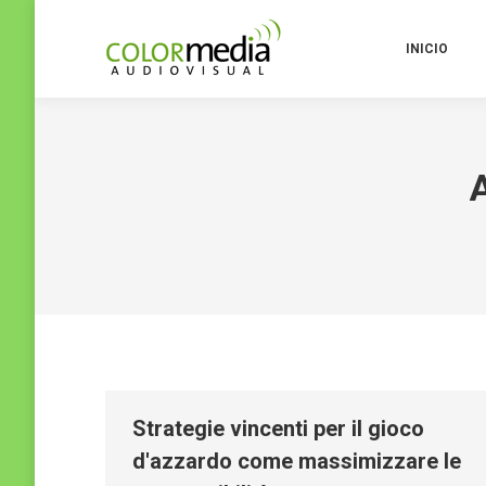
INICIO
Strategie vincenti per il gioco
d'azzardo come massimizzare le