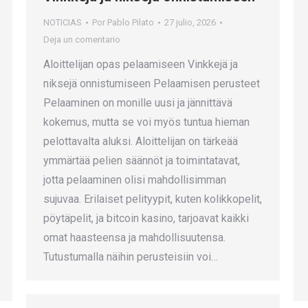
NOTICIAS
Por
Pablo Pilato
27 julio, 2026
Deja un comentario
Aloittelijan opas pelaamiseen Vinkkejä ja
niksejä onnistumiseen Pelaamisen perusteet
Pelaaminen on monille uusi ja jännittävä
kokemus, mutta se voi myös tuntua hieman
pelottavalta aluksi. Aloittelijan on tärkeää
ymmärtää pelien säännöt ja toimintatavat,
jotta pelaaminen olisi mahdollisimman
sujuvaa. Erilaiset pelityypit, kuten kolikkopelit,
pöytäpelit, ja bitcoin kasino, tarjoavat kaikki
omat haasteensa ja mahdollisuutensa.
Tutustumalla näihin perusteisiin voi…