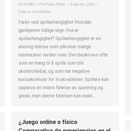
NOTICIAS
Por
Pablo Pilato
4 agosto, 2026
Deja un comentario
Faren ved spillavhengighet Hvordan
gjenkjenne tidlige tegn Hva er
spillavhengighet? Spillavhengighet er en
alvorlig lidelse som påvirker mange
mennesker verden over. Den beskrives ofte
som en trang til å spille som blir
ukontrollerbar, og som har negative
konsekvenser for livskvaliteten. Spillere kan
oppleve en intens følelse av spenning og
glede, men denne følelsen kan raskt…
¿Juego online o físico
Comparativa de experiencias en el