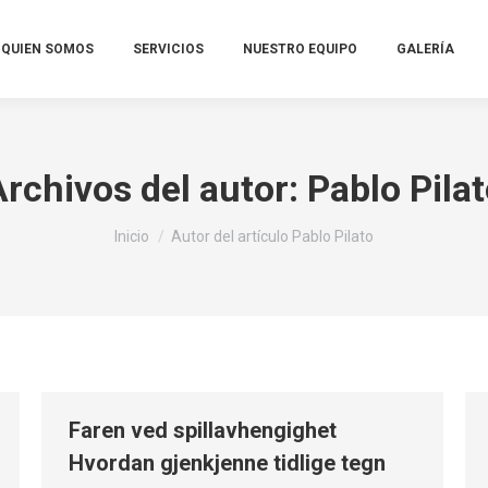
QUIEN SOMOS
SERVICIOS
NUESTRO EQUIPO
GALERÍA
Archivos del autor:
Pablo Pila
Estás aquí:
Inicio
Autor del artículo Pablo Pilato
Faren ved spillavhengighet
Hvordan gjenkjenne tidlige tegn