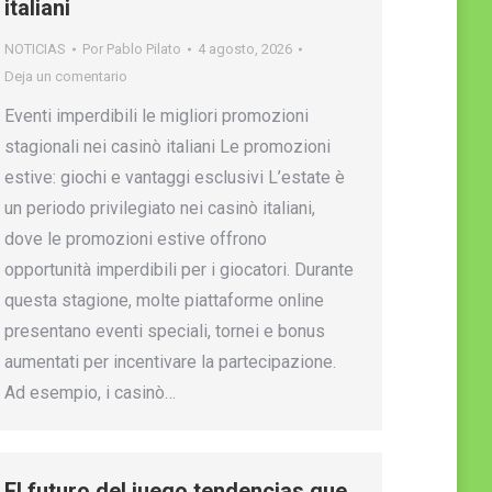
italiani
NOTICIAS
Por
Pablo Pilato
4 agosto, 2026
Deja un comentario
Eventi imperdibili le migliori promozioni
stagionali nei casinò italiani Le promozioni
estive: giochi e vantaggi esclusivi L’estate è
un periodo privilegiato nei casinò italiani,
dove le promozioni estive offrono
opportunità imperdibili per i giocatori. Durante
questa stagione, molte piattaforme online
presentano eventi speciali, tornei e bonus
aumentati per incentivare la partecipazione.
Ad esempio, i casinò…
El futuro del juego tendencias que