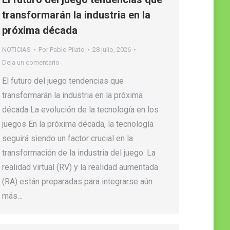
transformarán la industria en la
próxima década
NOTICIAS
Por
Pablo Pilato
28 julio, 2026
Deja un comentario
El futuro del juego tendencias que
transformarán la industria en la próxima
década La evolución de la tecnología en los
juegos En la próxima década, la tecnología
seguirá siendo un factor crucial en la
transformación de la industria del juego. La
realidad virtual (RV) y la realidad aumentada
(RA) están preparadas para integrarse aún
más…