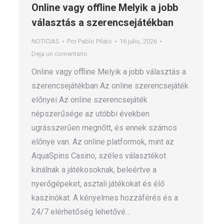
Online vagy offline Melyik a jobb
választás a szerencsejátékban
NOTICIAS
Por
Pablo Pilato
16 julio, 2026
Deja un comentario
Online vagy offline Melyik a jobb választás a
szerencsejátékban Az online szerencsejáték
előnyei Az online szerencsejáték
népszerűsége az utóbbi években
ugrásszerűen megnőtt, és ennek számos
előnye van. Az online platformok, mint az
AquaSpins Casino, széles választékot
kínálnak a játékosoknak, beleértve a
nyerőgépeket, asztali játékokat és élő
kaszinókat. A kényelmes hozzáférés és a
24/7 elérhetőség lehetővé…