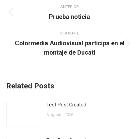
Navegación
ANTERIOR
entre
Publicación
Prueba noticia
anterior:
publicaciones
SIGUIENTE
Colormedia Audiovisual participa en el
Publicación
montaje de Ducati
siguiente:
Related Posts
Test Post Created
6 agosto, 2026