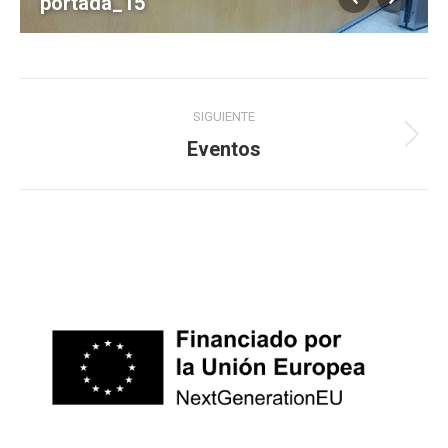
portada_15
Navegación
SIGUIENTE
entre
Álbum
Eventos
siguiente:
álbumes